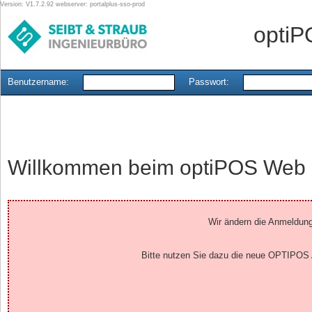
Version: V1.7.2.92 webserver: portalplus-sso-prod
optiP
Benutzername:
Passwort:
Willkommen beim optiPOS Web U
Wir ändern die Anmeldu
Bitte nutzen Sie dazu die neue OPTIPOS An